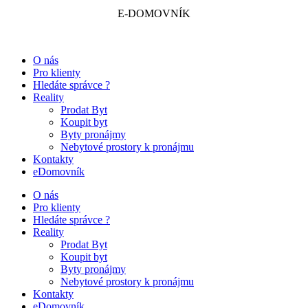
E-DOMOVNÍK
O nás
Pro klienty
Hledáte správce ?
Reality
Prodat Byt
Koupit byt
Byty pronájmy
Nebytové prostory k pronájmu
Kontakty
eDomovník
O nás
Pro klienty
Hledáte správce ?
Reality
Prodat Byt
Koupit byt
Byty pronájmy
Nebytové prostory k pronájmu
Kontakty
eDomovník